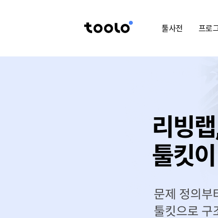
툴사전
프로