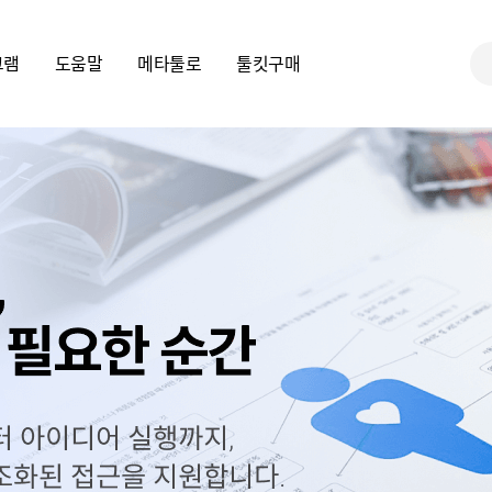
그램
도움말
메타툴로
툴킷구매