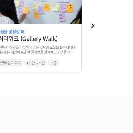
물을 공유할 때
역할 재현해보기
리워크 (Gallery Walk)
역할극 (Role Pl
관에서 작품을 감상하며 걷는 것처럼 교실을 돌아다니며
서비스가 개발되었을 상황을 
모둠 또는 개인이 도출한 결과물을 살펴보고 의견을 주는
사용자 역할극을 통해 문제
로토타입,마무리
1시간~2시간
초급
공감,프로토타입
1시간