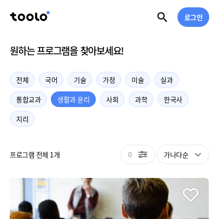
로그인
원하는 프로그램을 찾아보세요!
전체
국어
기술
가정
미술
실과
통합교과
생활과 윤리
사회
과학
한국사
지리
0
가나다순
프로그램 전체 1개