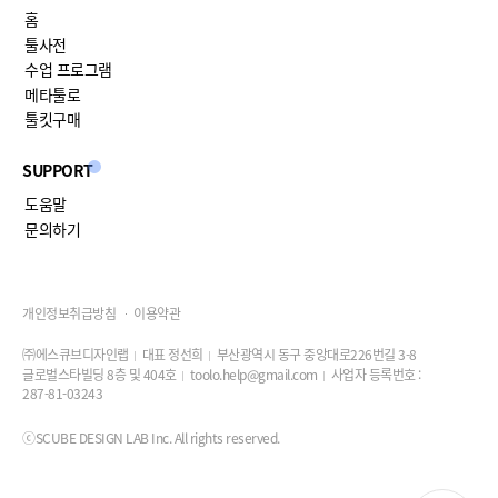
홈
툴사전
수업 프로그램
메타툴로
툴킷구매
SUPPORT
도움말
문의하기
개인정보취급방침
이용약관
㈜에스큐브디자인랩
대표 정선희
부산광역시 동구 중앙대로226번길 3-8
글로벌스타빌딩 8층 및 404호
toolo.help@gmail.com
사업자 등록번호 :
287-81-03243
ⓒSCUBE DESIGN LAB Inc. All rights reserved.