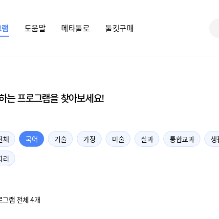
그램
도움말
메타툴로
툴킷구매
하는 프로그램을 찾아보세요!
전체
국어
기술
가정
미술
실과
통합교과
생
지리
로그램 전체 4개