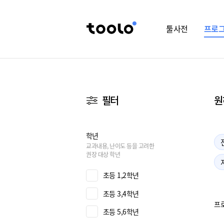
툴사전
프로
필터
원
학년
교과내용, 난이도 등을 고려한
권장 대상 학년
초등 1,2학년
초등 3,4학년
프
초등 5,6학년