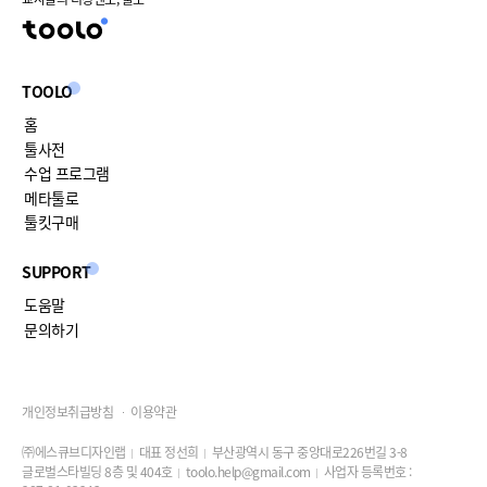
TOOLO
홈
툴사전
수업 프로그램
메타툴로
툴킷구매
SUPPORT
도움말
문의하기
개인정보취급방침
이용약관
㈜에스큐브디자인랩
대표 정선희
부산광역시 동구 중앙대로226번길 3-8
글로벌스타빌딩 8층 및 404호
toolo.help@gmail.com
사업자 등록번호 :