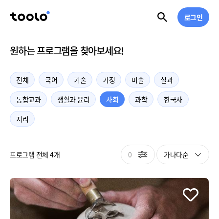
로그인
원하는 프로그램을 찾아보세요!
전체
국어
기술
가정
미술
실과
통합교과
생활과 윤리
사회
과학
한국사
지리
0
가나다순
프로그램 전체 4개