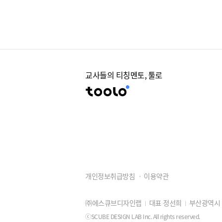
교사들의 티칭멘토, 툴로
개인정보취급방침
이용약관
㈜에스큐브디자인랩
대표 정선희
부산광역시 동
ⓒSCUBE DESIGN LAB Inc. All rights reserved.