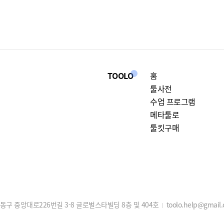
TOOLO
홈
툴사전
수업 프로그램
메타툴로
툴킷구매
구 중앙대로226번길 3-8 글로벌스타빌딩 8층 및 404호
toolo.help@gmail