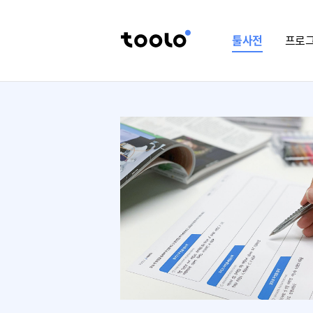
툴사전
프로