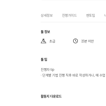
상세정보
진행가이드
멘토팁
툴 정보
초급
15분 미만
툴 팁
진행자 tip
· 단계별 기법 진행 직후 바로 작성하거나, 매 수
활동지 다운로드