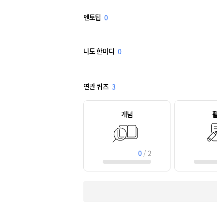
멘토팁
0
나도 한마디
0
연관 퀴즈
3
개념
0
/
2