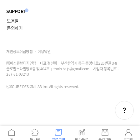
SUPPORT
도움말
문의하기
개인정보취급방침
이용약관
㈜에스큐브디자인랩
대표 정선희
부산광역시 동구 중앙대로226번길 3-8
글로벌스타빌딩 8층 및 404호
toolo.help@gmail.com
사업자 등록번호 :
287-81-03243
ⓒSCUBE DESIGN LAB Inc. All rights reserved.
홈
툴 사전
프로그램
메타툴로
툴킷구매
로그인