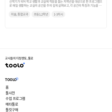
신학기가 되어 학교 생활과 교실에 적응을 돕는 저학년을 대상으로 한 프로그램으
로 매일 생활하는 교실의 공간을 주의 깊게 살펴보고, 각 공간의 특징과 기능을 잘
표현할 수 있는 픽토그램을 제작하는 활동입니다.
미술, 통합교과
초등1,2학년
1-3차시
교사들의 티칭멘토, 툴로
TOOLO
홈
툴사전
수업 프로그램
메타툴로
툴킷구매