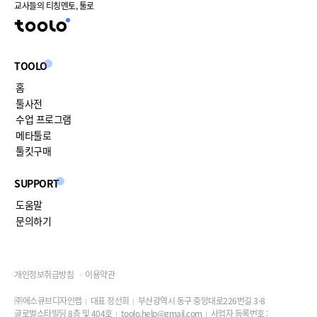
교사들의 티칭멘토, 툴로
TOOLO
홈
툴사전
수업 프로그램
메타툴로
툴킷구매
SUPPORT
도움말
문의하기
개인정보취급방침
이용약관
㈜에스큐브디자인랩
대표 정선희
부산광역시 동구 중앙대로226번길 3-8
글로벌스타빌딩 8층 및 404호
toolo.help@gmail.com
사업자 등록번호 :