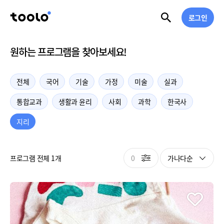
로그인
원하는 프로그램을 찾아보세요!
전체
국어
기술
가정
미술
실과
통합교과
생활과 윤리
사회
과학
한국사
지리
0
가나다순
프로그램 전체 1개