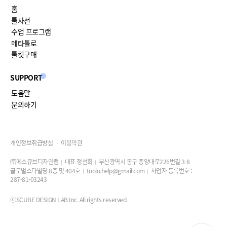
홈
툴사전
수업 프로그램
메타툴로
툴킷구매
SUPPORT
도움말
문의하기
개인정보취급방침
이용약관
㈜에스큐브디자인랩
대표 정선희
부산광역시 동구 중앙대로226번길 3-8
글로벌스타빌딩 8층 및 404호
toolo.help@gmail.com
사업자 등록번호 :
287-81-03243
ⓒSCUBE DESIGN LAB Inc. All rights reserved.