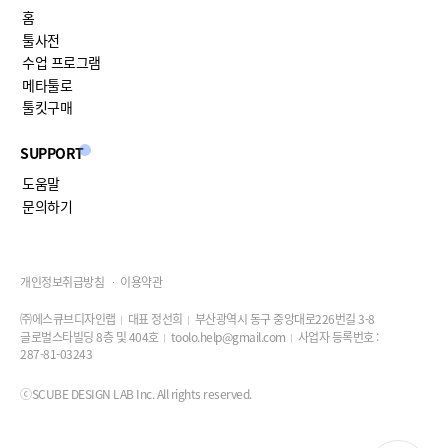
홈
툴사전
수업 프로그램
메타툴로
툴킷구매
SUPPORT
도움말
문의하기
개인정보취급방침
이용약관
㈜에스큐브디자인랩
대표 정선희
부산광역시 동구 중앙대로226번길 3-8
글로벌스타빌딩 8층 및 404호
toolo.help@gmail.com
사업자 등록번호 :
287-81-03243
ⓒSCUBE DESIGN LAB Inc. All rights reserved.