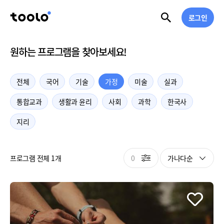
로그인
원하는 프로그램을 찾아보세요!
전체
국어
기술
가정
미술
실과
통합교과
생활과 윤리
사회
과학
한국사
지리
0
가나다순
프로그램 전체 1개