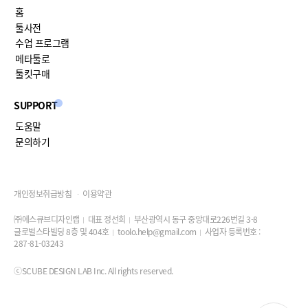
홈
툴사전
수업 프로그램
메타툴로
툴킷구매
SUPPORT
도움말
문의하기
개인정보취급방침
이용약관
㈜에스큐브디자인랩
대표 정선희
부산광역시 동구 중앙대로226번길 3-8
글로벌스타빌딩 8층 및 404호
toolo.help@gmail.com
사업자 등록번호 :
287-81-03243
ⓒSCUBE DESIGN LAB Inc. All rights reserved.