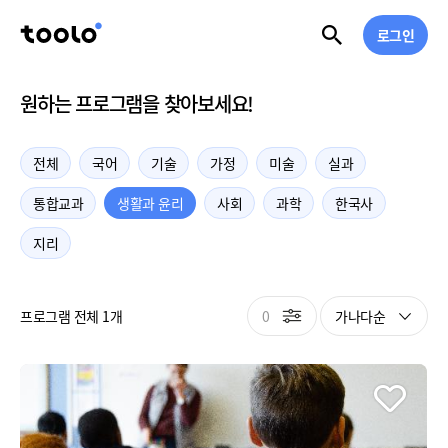
로그인
원하는 프로그램을 찾아보세요!
전체
국어
기술
가정
미술
실과
통합교과
생활과 윤리
사회
과학
한국사
지리
0
가나다순
프로그램 전체 1개