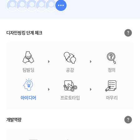
디자인씽킹 단계 체크
팀빌딩
공감
정의
아이디어
프로토타입
마무리
개발역량