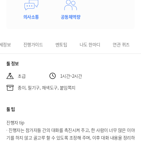
의사소통
공동체역량
세정보
진행가이드
멘토팁
나도 한마디
연관 퀴즈
툴 정보
초급
1시간~2시간
종이, 필기구, 채색도구, 붙임쪽지
툴 팁
진행자 tip
· 진행자는 참가자들 간의 대화를 촉진시켜 주고, 한 사람이 너무 많은 이야
기를 하지 않고 골고루 할 수 있도록 조정해 주며, 이후 대화 내용을 정리하