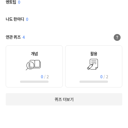
멘토팁
0
나도 한마디
0
연관 퀴즈
4
개념
활용
0
/
2
0
/
2
퀴즈 더보기