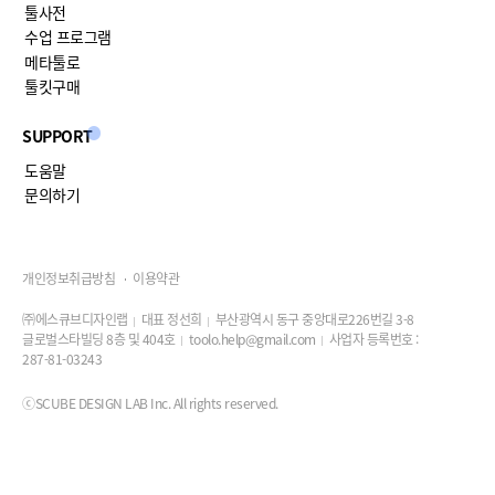
툴사전
수업 프로그램
메타툴로
툴킷구매
SUPPORT
도움말
문의하기
개인정보취급방침
이용약관
㈜에스큐브디자인랩
대표 정선희
부산광역시 동구 중앙대로226번길 3-8
글로벌스타빌딩 8층 및 404호
toolo.help@gmail.com
사업자 등록번호 :
287-81-03243
ⓒSCUBE DESIGN LAB Inc. All rights reserved.