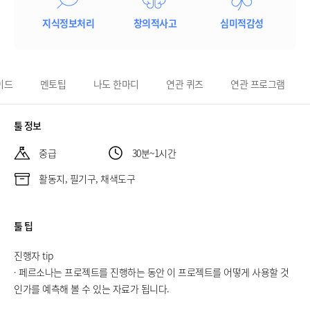
지식정보처리
창의적사고
심미적감성
이드
멘토팁
나도 한마디
연관 퀴즈
연관 프로그램
툴 정보
중급
30분~1시간
활동지, 필기구, 채색도구
툴 팁
진행자 tip
· 페르소나는 프로젝트를 진행하는 동안 이 프로젝트를 어떻게 사용할 것
인가를 예측해 볼 수 있는 자료가 됩니다.