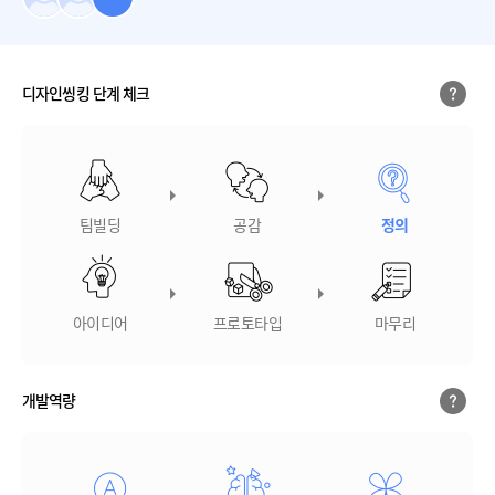
디자인씽킹 단계 체크
팀빌딩
공감
정의
아이디어
프로토타입
마무리
개발역량