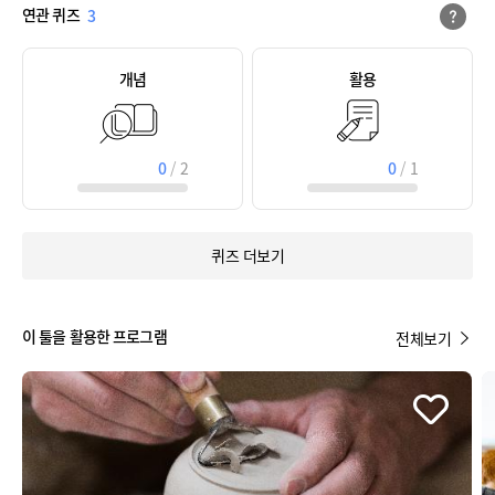
연관 퀴즈
3
개념
활용
0
/
2
0
/
1
퀴즈 더보기
이 툴을 활용한 프로그램
전체보기