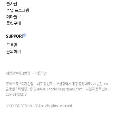
툴사전
수업 프로그램
메타툴로
툴킷구매
SUPPORT
도움말
문의하기
개인정보취급방침
이용약관
㈜에스큐브디자인랩
대표 정선희
부산광역시 동구 중앙대로226번길 3-8
글로벌스타빌딩 8층 및 404호
toolo.help@gmail.com
사업자 등록번호 :
287-81-03243
ⓒSCUBE DESIGN LAB Inc. All rights reserved.