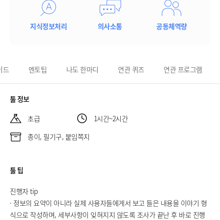
지식정보처리
의사소통
공동체역량
이드
멘토팁
나도 한마디
연관 퀴즈
연관 프로그램
툴 정보
초급
1시간~2시간
종이, 필기구, 붙임쪽지
툴 팁
진행자 tip
· 정보의 요약이 아니라 실제 사용자들에게서 보고 들은 내용을 이야기 형
식으로 작성하며, 세부사항이 잊혀지지 않도록 조사가 끝난 후 바로 진행