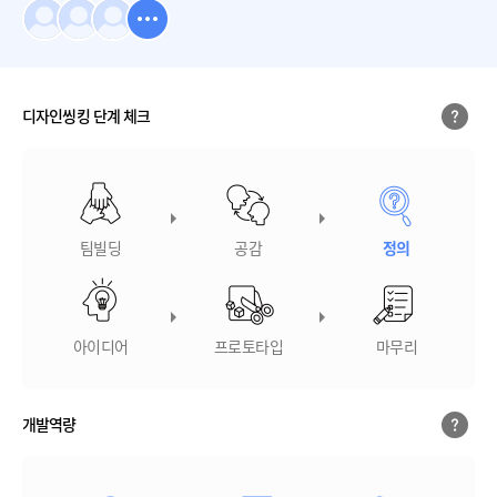
디자인씽킹 단계 체크
팀빌딩
공감
정의
아이디어
프로토타입
마무리
개발역량