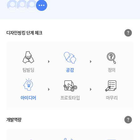
디자인씽킹 단계 체크
팀빌딩
공감
정의
아이디어
프로토타입
마무리
개발역량