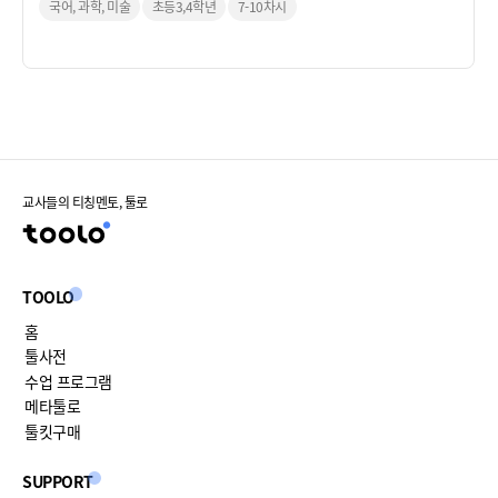
합니다.
국어, 과학, 미술
초등3,4학년
7-10차시
교사들의 티칭멘토, 툴로
TOOLO
홈
툴사전
수업 프로그램
메타툴로
툴킷구매
SUPPORT