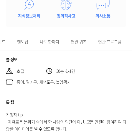
지식정보처리
창의적사고
의사소통
이드
멘토팁
나도 한마디
연관 퀴즈
연관 프로그램
툴 정보
초급
30분~1시간
종이, 필기구, 채색도구, 붙임쪽지
툴 팁
진행자 tip
· 자유로운 분위기 속에서 한 사람의 의견이 아닌, 모든 인원이 참여하여 다
양한 아이디어를 낼 수 있도록 합니다.