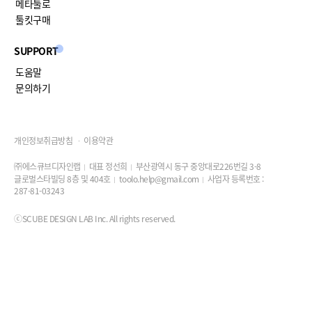
메타툴로
툴킷구매
SUPPORT
도움말
문의하기
개인정보취급방침
이용약관
㈜에스큐브디자인랩
대표 정선희
부산광역시 동구 중앙대로226번길 3-8
글로벌스타빌딩 8층 및 404호
toolo.help@gmail.com
사업자 등록번호 :
287-81-03243
ⓒSCUBE DESIGN LAB Inc. All rights reserved.