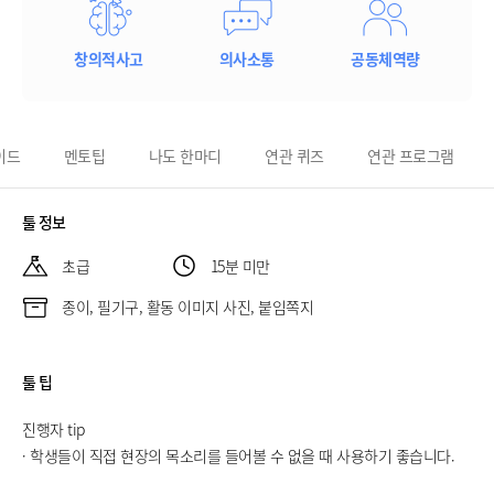
창의적사고
의사소통
공동체역량
이드
멘토팁
나도 한마디
연관 퀴즈
연관 프로그램
툴 정보
초급
15분 미만
종이, 필기구, 활동 이미지 사진, 붙임쪽지
툴 팁
진행자 tip
· 학생들이 직접 현장의 목소리를 들어볼 수 없을 때 사용하기 좋습니다.