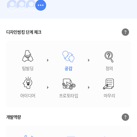
디자인씽킹 단계 체크
팀빌딩
공감
정의
아이디어
프로토타입
마무리
개발역량