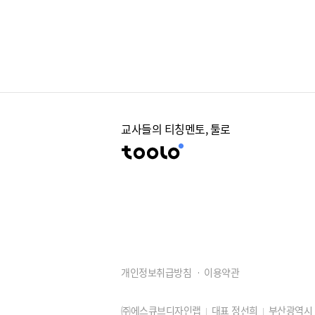
교사들의 티칭멘토, 툴로
개인정보취급방침
이용약관
㈜에스큐브디자인랩
대표 정선희
부산광역시 동