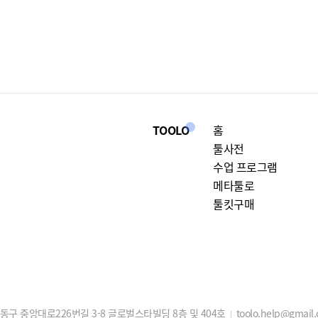
TOOLO
홈
툴사전
수업 프로그램
메타툴로
툴킷구매
구 중앙대로226번길 3-8 글로벌스타빌딩 8층 및 404호
toolo.help@gmail