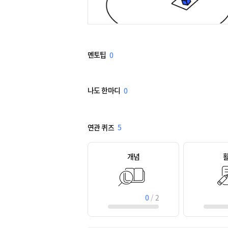
멘토팁
0
나도 한마디
0
연관 퀴즈
5
개념
0
/
2