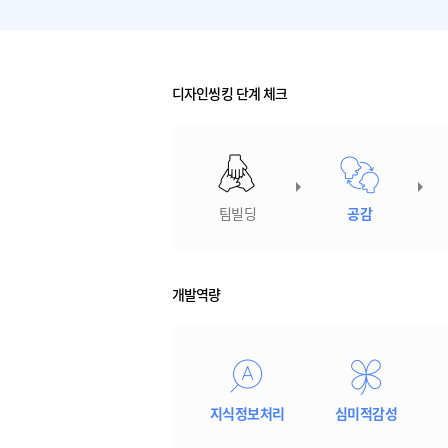
디자인씽킹 단계 체크
팀빌딩
공감
개발역량
지식정보처리
심미적감성