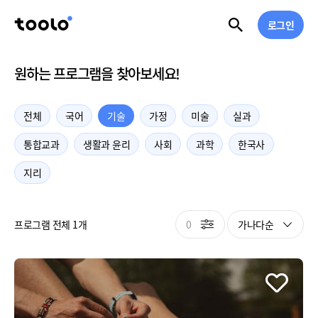
로그인
원하는 프로그램을 찾아보세요!
전체
국어
기술
가정
미술
실과
통합교과
생활과 윤리
사회
과학
한국사
지리
0
가나다순
프로그램 전체 1개