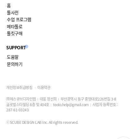
홈
툴사전
수업 프로그램
메타툴로
툴킷구매
SUPPORT
도움말
문의하기
개인정보취급방침
이용약관
㈜에스큐브디자인랩
대표 정선희
부산광역시 동구 중앙대로226번길 3-8
글로벌스타빌딩 8층 및 404호
toolo.help@gmail.com
사업자 등록번호 :
287-81-03243
ⓒSCUBE DESIGN LAB Inc. All rights reserved.