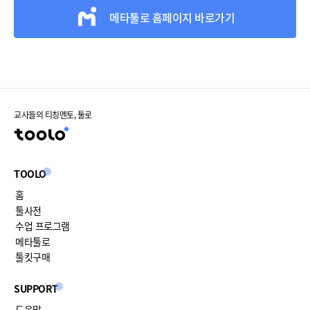
메타툴로 홈페이지 바로가기
교사들의 티칭멘토, 툴로
TOOLO
홈
툴사전
수업 프로그램
메타툴로
툴킷구매
SUPPORT
도움말