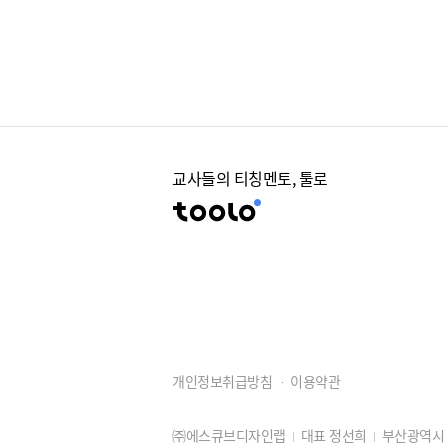
교사들의 티칭멘토, 툴로
개인정보취급방침
이용약관
㈜에스큐브디자인랩
대표 정선희
부산광역시 동