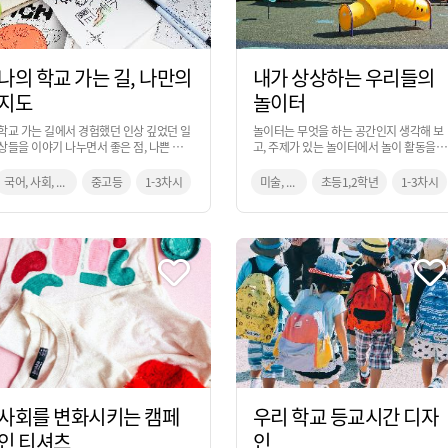
나의 학교 가는 길, 나만의
내가 상상하는 우리들의
지도
놀이터
학교 가는 길에서 경험했던 인상 깊었던 일
놀이터는 무엇을 하는 공간인지 생각해 보
상들을 이야기 나누면서 좋은 점, 나쁜 점,
고, 주제가 있는 놀이터에서 놀이 활동을 
특이한 점들을 정리하여 스토리가 담긴 나
다면 어떠할 지 상상해 보면서 우리만의 놀
만의 지도를 디자인하는 활동입니다.
이터를 계획해 보는 활동입니다.
국어, 사회, 미술
중고등
1-3차시
미술, 통합교과
초등1,2학년
1-3차시
사회를 변화시키는 캠페
우리 학교 등교시간 디자
인 티셔츠
인