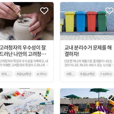
고려청자의 우수성이 잘
교내 분리수거 문제를 해
드러난 나만의 고려청자
결하자!
디자인
고려청자의 특징과 우수성을 이해하고, 내
단순한 하나의 제품으로 결과물이 나오는
가 이해한 고려청자의 특징이 드러나게 찰
것이 아니라, 하나의 서비스 또는 시스템의
흙으로 제작하여 자신의 아이디어 발표 및
관점으로도 결과물이 나올 수 있는 것을 이
평가를 진행하는 활동입니다.
번 과정을 통해 익힐 수 있습니다.
국어, 사회, 미술
초등5,6학년
4-7차시
사회, 미술, 실과
초등5,6학년
7-10차시