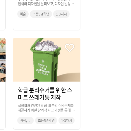
임새와 디자인을 살펴보고, 디자인 발상을
통해 개성 있는 학용품을 제안해 보는 활동
입니다.
미술
초등3,4학년
1-3차시
학급 분리수거를 위한 스
마트 쓰레기통 제작
실생활과 연관된 학급 내 분리수거 문제를
해결하기 위한 창의적 사고 과정을 통해 도
출한 문제 해결 아이디어를 시각화해보고,
코딩을 통해 실제 제작까지 해보는 활동입
과학, 미술, 실과
초등5,6학년
1-3차시
니다.