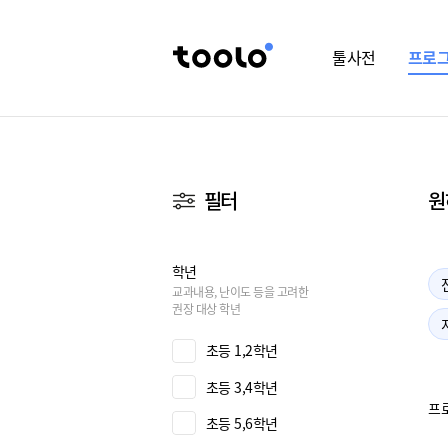
툴사전
프로
필터
원
학년
교과내용, 난이도 등을 고려한
권장 대상 학년
초등 1,2학년
초등 3,4학년
프로
초등 5,6학년