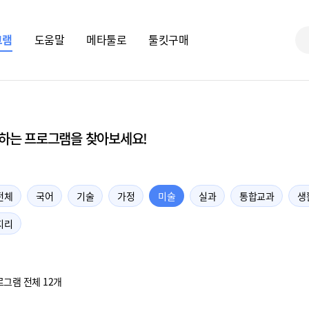
그램
도움말
메타툴로
툴킷구매
하는 프로그램을 찾아보세요!
전체
국어
기술
가정
미술
실과
통합교과
생
지리
그램 전체 12개