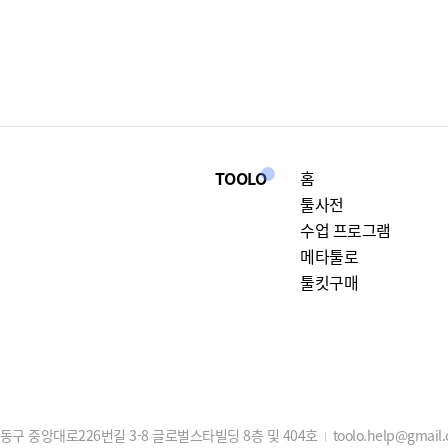
TOOLO
홈
툴사전
수업 프로그램
메타툴로
툴킷구매
구 중앙대로226번길 3-8 글로벌스타빌딩 8층 및 404호
toolo.help@gmail