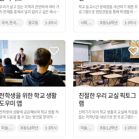
우리가 살고 있는 지역과 관련하여 여러 가
학교 등교시간 문제점을 개선하기 위한 프
지 문제들 중에서 널리 알리고 싶은 메시지
로그램으로 현장관찰을 통해 학생들의 문
를 넣은 캠페인 티셔츠를 제작하는 활동입
제점을 파악하고 이를 해결하기 위한 아이
니다.
디어를 내보는 활동입니다. 등교시간을 활
국어, 한국사, 지리, 미술
중고등
1-3차시
사회, 미술
초등5,6학년
1-3차시
용하여 디자이너의 관점에서 사고하며 현
장 조사를 진행합니다.
전학생을 위한 학교 생활
친절한 우리 교실 픽토그
도우미 앱
램
전학생의 상황에 공감해보며 학교 생활 적
신학기가 되어 학교 생활과 교실에 적응을
응에 도움을 줄 수 있는 방안을 창의적 사고
돕는 저학년을 대상으로 한 프로그램으로
과정을 통해 앱 서비스를 만들어 보는 활동
매일 생활하는 교실의 공간을 주의 깊게 살
입니다.
펴보고, 각 공간의 특징과 기능을 잘 표현할
미술, 실과, 생활과 윤리
초등5,6학년
1-3차시
미술, 통합교과
초등1,2학년
1-3차시
수 있는 픽토그램을 제작하는 활동입니다.