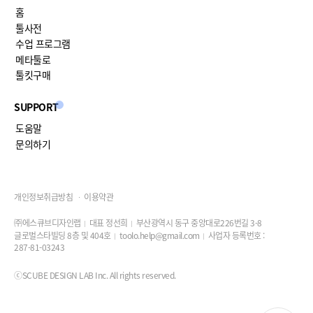
홈
툴사전
수업 프로그램
메타툴로
툴킷구매
SUPPORT
도움말
문의하기
개인정보취급방침
이용약관
㈜에스큐브디자인랩
대표 정선희
부산광역시 동구 중앙대로226번길 3-8
글로벌스타빌딩 8층 및 404호
toolo.help@gmail.com
사업자 등록번호 :
287-81-03243
ⓒSCUBE DESIGN LAB Inc. All rights reserved.